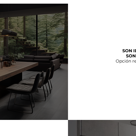
SON I
SON
Opción r